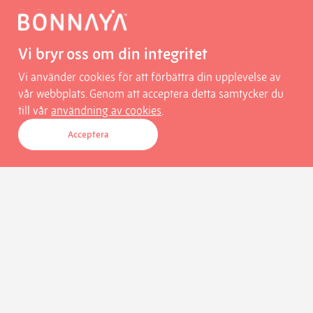
Vi bryr oss om din integritet
Vi använder cookies för att förbättra din upplevelse av
vår webbplats. Genom att acceptera detta samtycker du
till vår
användning av cookies
.
Acceptera
Kontakta oss
Vill du veta mer om Bonnaya? Skriv till
marknad@bonnaya.se
eller ring
08-55 113 100
.
Behöver du support
Vi svarar på frågor vardagar 9–12 och 13­–17 via
support@bonnaya.se
eller telefon
08-55 113 113
.