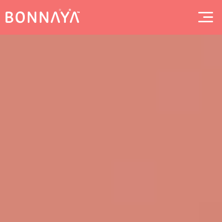
Modern mjukvara
Rådgivning
Om Bonnaya
Jobb
Kontakt